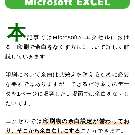
本
記事ではMicrosoftの
エクセル
におけ
る、
印刷
で
余白をなくす
方法について詳しく解
説していきます。
印刷において余白は見栄えを整えるために必要
な要素ではありますが、できるだけ多くのデー
タを1ページに収容したい場面では余白をなくし
たいです。
エクセルでは
印刷物の余白設定が備わってお
り、そこから
余白なし
にする
ことができます。