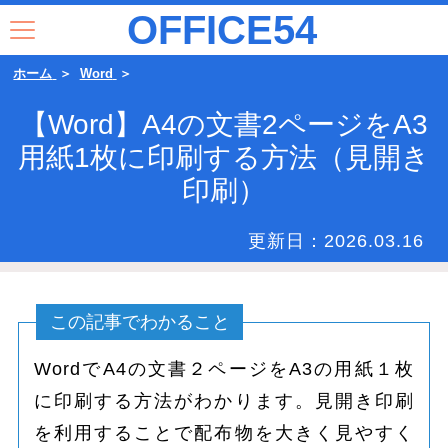
OFFICE54
ホーム
Word
【Word】A4の文書2ページをA3
用紙1枚に印刷する方法（見開き
印刷）
更新日：
2026.03.16
この記事でわかること
WordでA4の文書２ページをA3の用紙１枚
に印刷する方法がわかります。見開き印刷
を利用することで配布物を大きく見やすく