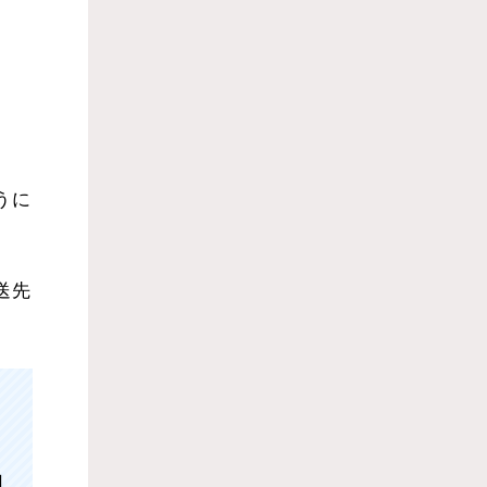
うに
送先
用