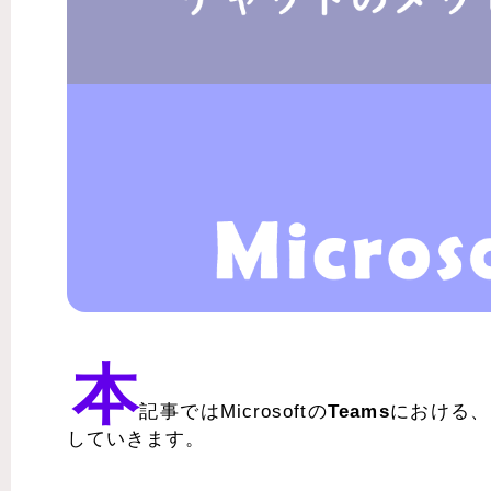
本
記事ではMicrosoftの
Teams
における、
していきます。