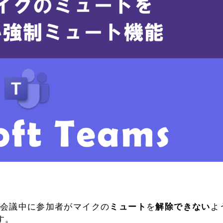
会議中に参加者がマイクの
ミュート
を
解除できない
よ
す。