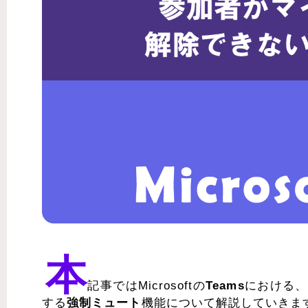
本
記事ではMicrosoftの
Teams
における、
する
強制ミュート
機能について解説していきま