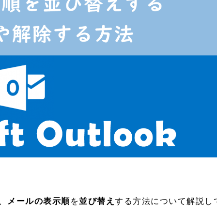
、
メールの表示順
を
並び替え
する方法について解説し