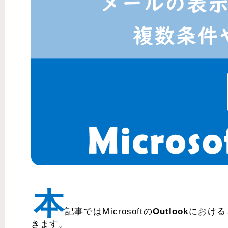
本
記事ではMicrosoftの
Outlook
における
きます。