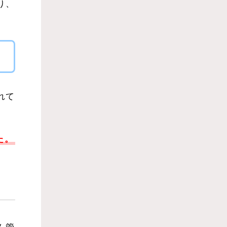
り、
れて
た。