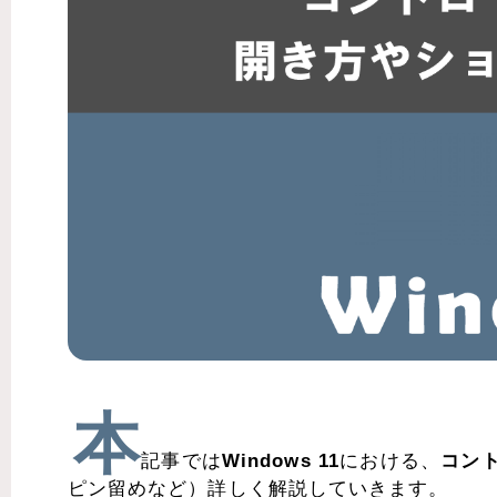
本
記事では
Windows 11
における、
コン
ピン留めなど）詳しく解説していきます。