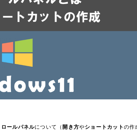
トロールパネル
について（
開き方
や
ショートカット
の作