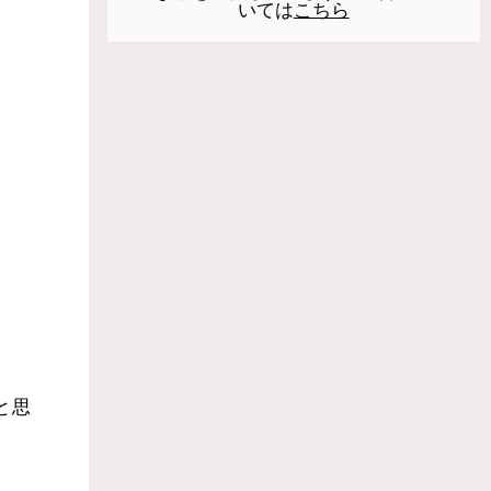
いては
こちら
と思