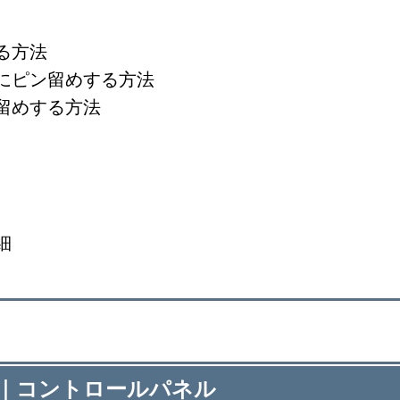
る方法
にピン留めする方法
留めする方法
細
 11｜コントロールパネル