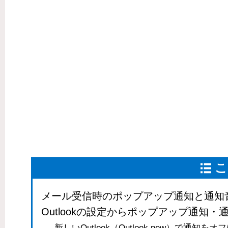
こ
メール受信時のポップアップ通知と通知
Outlookの設定からポップアップ通知
新しいOutlook（Outlook new）で通知を