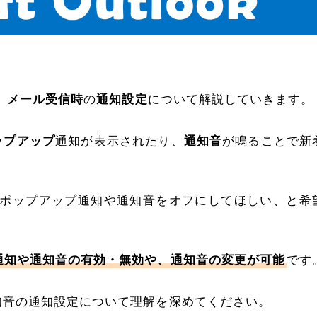
、
メール受信時
の
通知設定
について解説していきます。
ップアップ
通知が表示されたり、
通知音
が鳴ることで新
ポップアップ通知や通知音をオフにしてほしい、と希
通知や通知音の有効・無効や、通知音の変更が可能
です
通知音の通知設定について理解を深めてください。