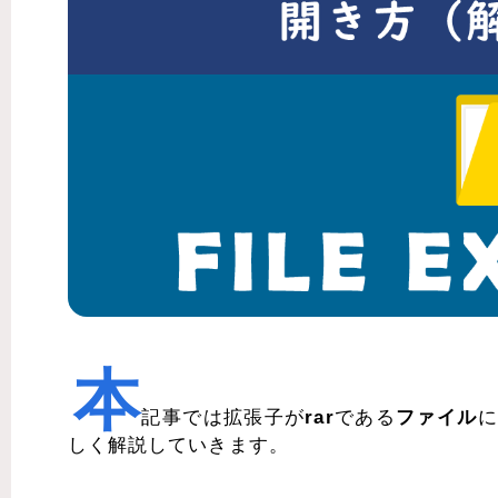
本
記事では拡張子が
rar
である
ファイル
に
しく解説していきます。