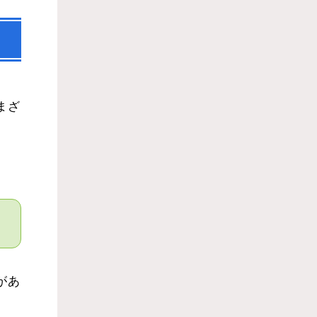
まざ
があ