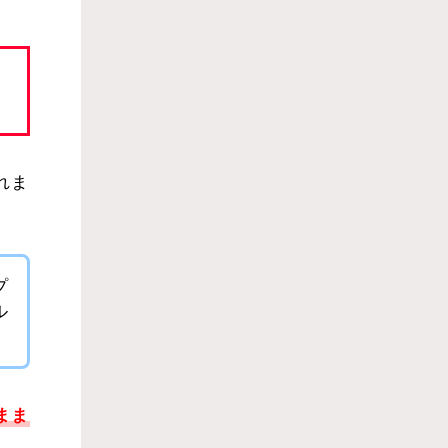
ブ
かれま
プ
ル
まま