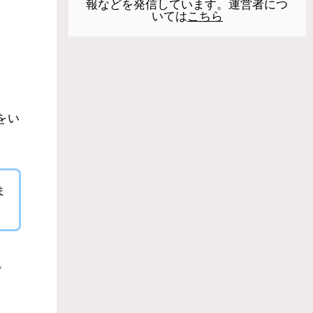
報などを発信しています。運営者につ
いては
こちら
をい
ま
。