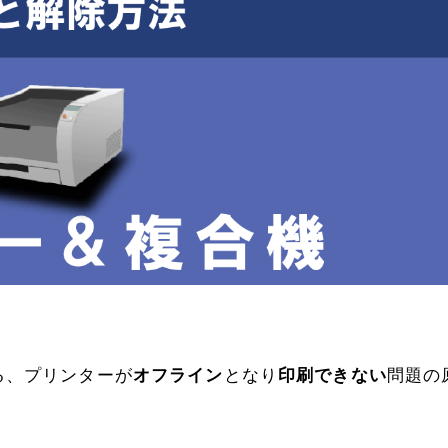
る、プリンターが
オフライン
となり
印刷できない
問題の