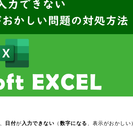
、
日付
が
入力できない
（
数字になる
、表示がおかしい
。