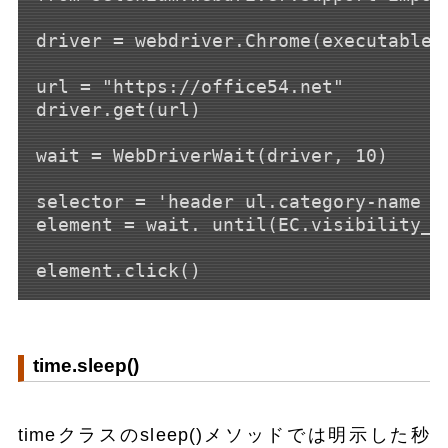
driver = webdriver.Chrome(executable_p
url = "https://office54.net"

driver.get(url)

wait = WebDriverWait(driver, 10)

selector = 'header ul.category-name li
element = wait. until(EC.visibility_o
time.sleep()
timeクラスのsleep()メソッドでは明示した秒