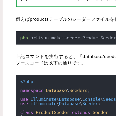
例えばproductsテーブルのシーダーファイ
php
 artisan make:seeder ProductSeeder
上記コマンドを実行すると、「database/seede
ソースコードは以下の通りです。
<?php
namespace
Database
\
Seeders
;

use
Illuminate
\
Database
\
Console
\
Seeds
use
Illuminate
\
Database
\
Seeder
;

class
ProductSeeder
extends
Seeder