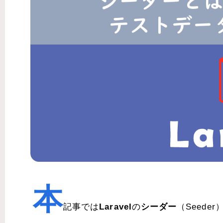
本
記事では
Laravel
の
シーダー
（Seed