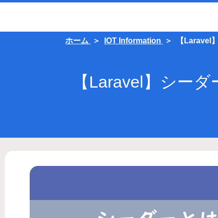
ホーム
IOT Information
【Lara
【Laravel】