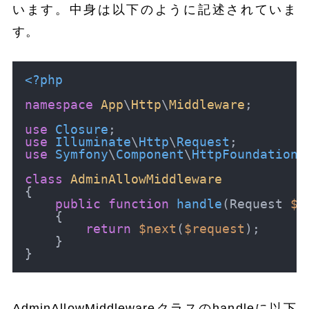
います。中身は以下のように記述されていま
す。
<?php
namespace
App
\
Http
\
Middleware
;

use
Closure
use
Illuminate
\
Http
\
Request
use
Symfony
\
Component
\
HttpFoundation
\
class
AdminAllowMiddleware
{

public
function
handle
(
Request 
$r
{

return
$next
(
$request
);

    }

AdminAllowMiddlewareクラスのhandleに以下