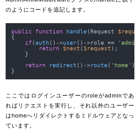
のようにコードを追記します。
public
function
handle
(
Request 
$reque
{

if
(
auth
()->
user
()->role == 
'admin
return
$next
(
$request
);

    }

return
redirect
()->
route
(
'home'
);
ここではログインユーザーのroleがadminであ
ればリクエストを実行し、それ以外のユーザー
はhomeへリダイレクトするミドルウェアとなっ
ています。