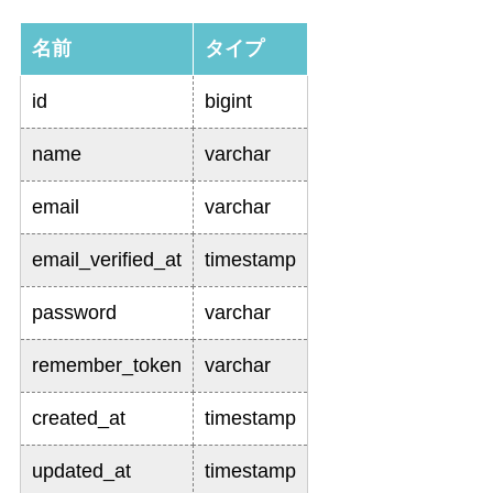
名前
タイプ
id
bigint
name
varchar
email
varchar
email_verified_at
timestamp
password
varchar
remember_token
varchar
created_at
timestamp
updated_at
timestamp