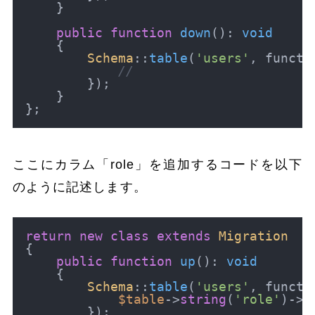
    }

public
function
down
(
): 
void
{

Schema
::
table
(
'users'
, functi
//
        });

    }

ここにカラム「role」を追加するコードを以下
のように記述します。
return
new
class
extends
Migration
{

public
function
up
(
): 
void
{

Schema
::
table
(
'users'
, functi
$table
->
string
(
'role'
)->
a
        });
