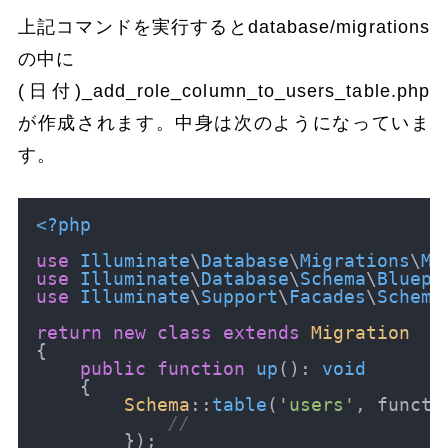
上記コマンドを実行するとdatabase/migrations
の中に
(日付)_add_role_column_to_users_table.php
が作成されます。中身は次のようになっていま
す。
<?php
use
Illuminate
\
Database
\
Migrations
\
Mi
use
Illuminate
\
Database
\
Schema
\
Bluepr
use
Illuminate
\
Support
\
Facades
\
Schema
return
new
class
extends
Migration
{

public
function
up
(
): 
void
{

Schema
::
table
(
'users'
, functi
//
        });
