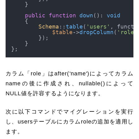
    }

public
function
down
(
): 
void
{

Schema
::
table
(
'users'
, functi
$table
->
dropColumn
(
'role'
        });

    }

カラム「role」はafter('name')によってカラム
nameの後に作成され、nullable()によって
NULL値を許容するようになります。
次に以下コマンドでマイグレーションを実行
し、usersテーブルにカラムroleの追加を適用し
ます。