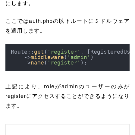
にします。
ここではauth.phpの以下ルートにミドルウェア
を適用します。
Route::
get
(
'register'
, [RegisteredUse
    ->
middleware
(
'admin'
)

    ->
name
(
'register'
上記により、roleがadminのユーザーのみが
registerにアクセスすることができるようになり
ます。