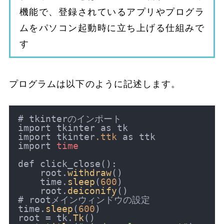
機能で、登録されているアプリやプログラ
ムをパソコン起動時に立ち上げる仕組みで
す
プログラムは以下のように記述します。
# tkinterのインポート

import tkinter as tk

import tkinter
.ttk
 as ttk

import 
time
def click_close():

    root.
withdraw
()

    time.
sleep
(
600
)

    root.
deiconify
()

# rootメインウィンドウの設定

time.
sleep
(
600
)

root = tk.
Tk
()
