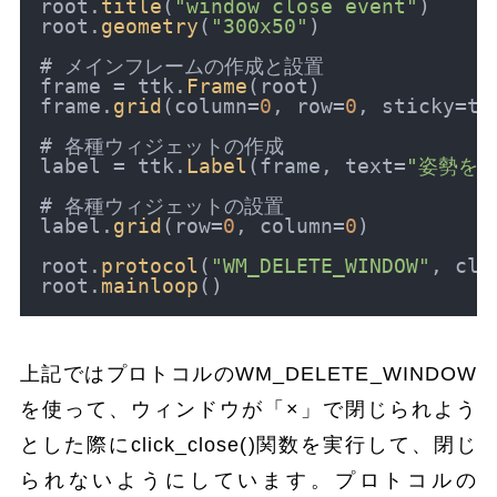
root.
title
(
"window close event"
)

root.
geometry
(
"300x50"
)

# メインフレームの作成と設置

frame = ttk.
Frame
(root)

frame.
grid
(column=
0
, row=
0
, sticky=tk
# 各種ウィジェットの作成

label = ttk.
Label
(frame, text=
"姿勢を
# 各種ウィジェットの設置

label.
grid
(row=
0
, column=
0
)

root.
protocol
(
"WM_DELETE_WINDOW"
, cli
root.
mainloop
上記ではプロトコルのWM_DELETE_WINDOW
を使って、ウィンドウが「×」で閉じられよう
とした際にclick_close()関数を実行して、閉じ
られないようにしています。プロトコルの