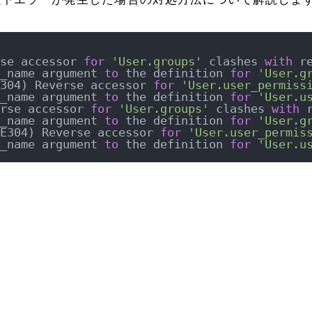
se accessor 
for
'User.groups'
 clashes 
with
 r
_name argument 
to
 the definition 
for
'User.g
304) Reverse accessor 
for
'User.user_permiss
_name argument 
to
 the definition 
for
'User.u
rse accessor 
for
'User.groups'
 clashes 
with
 
_name argument 
to
 the definition 
for
'User.g
E304) Reverse accessor 
for
'User.user_permis
_name argument 
to
 the definition 
for
'User.u