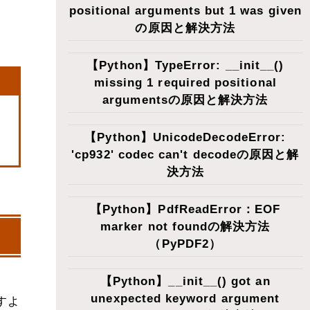
positional arguments but 1 was given
の原因と解決方法
【Python】TypeError: __init__()
missing 1 required positional
argumentsの原因と解決方法
【Python】UnicodeDecodeError:
'cp932' codec can't decodeの原因と解
決方法
【Python】PdfReadError：EOF
marker not foundの解決方法
（PyPDF2）
【Python】__init__() got an
unexpected keyword argument
すよ