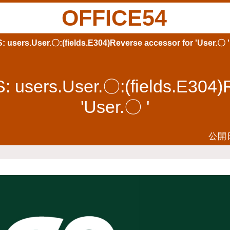
OFFICE54
ers.User.〇:(fields.E304)Reverse accessor for 'User.〇 '
ers.User.〇:(fields.E304)Re
'User.〇 '
公開