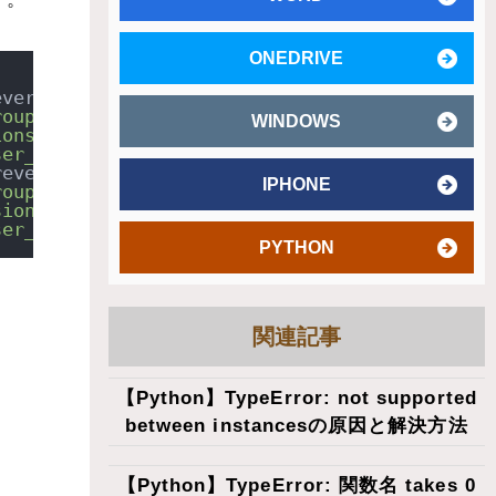
ONEDRIVE
everse accessor 
for
'User.groups'
.

roups'
or
'User.groups'
.

WINDOWS
ions'
 clashes 
with
 reverse accessor 
for
'User
ser_permissions'
or
'User.user_permissions'
.

reverse accessor 
for
'User.groups'
.

IPHONE
roups'
or
'User.groups'
.

sions'
 clashes 
with
 reverse accessor 
for
'Use
ser_permissions'
or
'User.user_permissions'
.
PYTHON
関連記事
【Python】TypeError: not supported
between instancesの原因と解決方法
【Python】TypeError: 関数名 takes 0