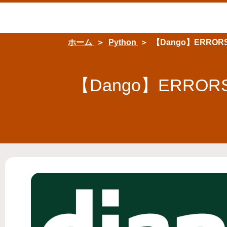
ホーム
Python
【Dango】ERRORS: us
【Dango】ERRORS: us