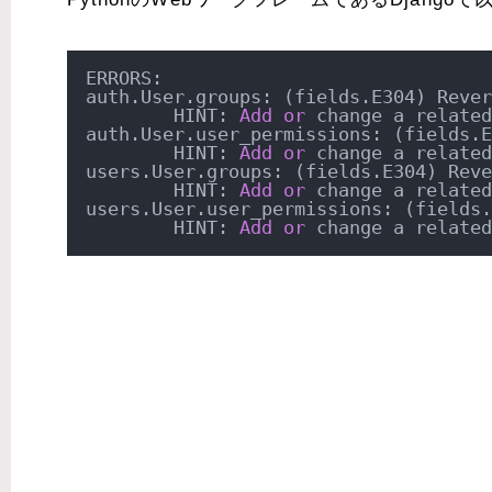
ERRORS:

auth.User.groups: (fields.E304) Rever
        HINT: 
Add
or
 change a related
auth.User.user_permissions: (fields.E
        HINT: 
Add
or
 change a related
users.User.groups: (fields.E304) Reve
        HINT: 
Add
or
 change a related
users.User.user_permissions: (fields.
        HINT: 
Add
or
 change a related