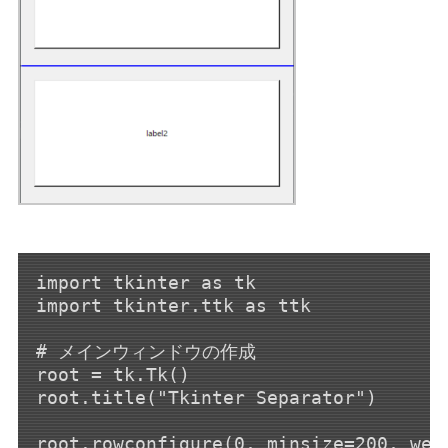
import tkinter as tk

import tkinter.ttk as ttk

# メインウィンドウの作成

root = tk.Tk()

root.title("Tkinter Separator")

root.rowconfigure(0, minsize=200, weig