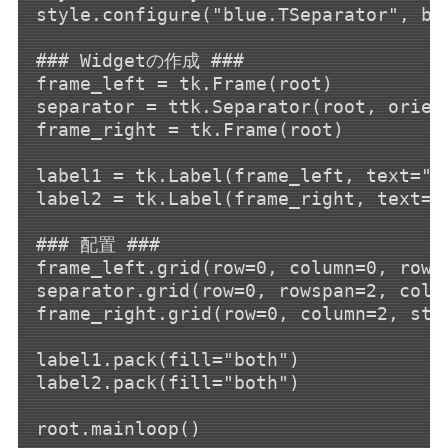
style.configure("blue.TSeparator", bac
### Widgetの作成 ###

frame_left = tk.Frame(root)

separator = ttk.Separator(root, orien
frame_right = tk.Frame(root)

label1 = tk.Label(frame_left, text="l
label2 = tk.Label(frame_right, text="
### 配置 ###

frame_left.grid(row=0, column=0, rows
separator.grid(row=0, rowspan=2, colum
frame_right.grid(row=0, column=2, stic
label1.pack(fill="both")

label2.pack(fill="both")
