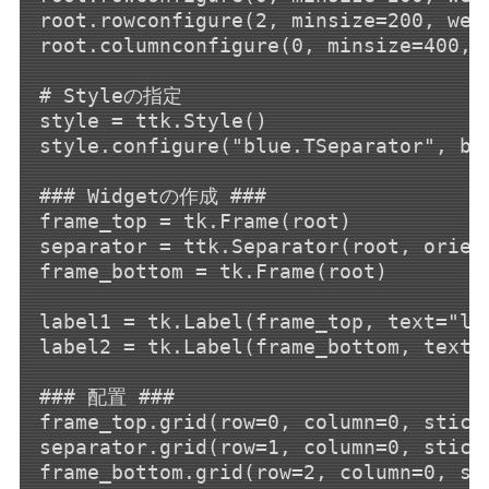
root.rowconfigure(2, minsize=200, weig
root.columnconfigure(0, minsize=400, w
# Styleの指定

style = ttk.Style()

style.configure("blue.TSeparator", bac
### Widgetの作成 ###

frame_top = tk.Frame(root)

separator = ttk.Separator(root, orien
frame_bottom = tk.Frame(root)

label1 = tk.Label(frame_top, text="la
label2 = tk.Label(frame_bottom, text=
### 配置 ###

frame_top.grid(row=0, column=0, sticky
separator.grid(row=1, column=0, sticky
frame_bottom.grid(row=2, column=0, sti