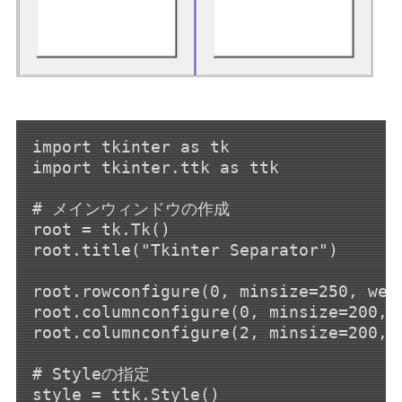
import tkinter as tk

import tkinter.ttk as ttk

# メインウィンドウの作成

root = tk.Tk()

root.title("Tkinter Separator")

root.rowconfigure(0, minsize=250, weig
root.columnconfigure(0, minsize=200, w
root.columnconfigure(2, minsize=200, w
# Styleの指定

style = ttk.Style()
