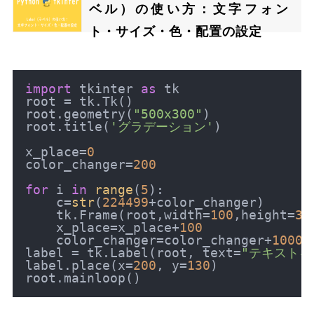
ベル）の使い方：文字フォン
ト・サイズ・色・配置の設定
import
 tkinter 
as
 tk

root = tk.Tk()

root.geometry(
"500x300"
)

root.title(
'グラデーション'
)

x_place=
0
color_changer=
200
for
 i 
in
range
(
5
):

    c=
str
(
224499
+color_changer)

    tk.Frame(root,width=
100
,height=
30
    x_place=x_place+
100
    color_changer=color_changer+
1000
label = tk.Label(root, text=
"テキストを
label.place(x=
200
, y=
130
)
