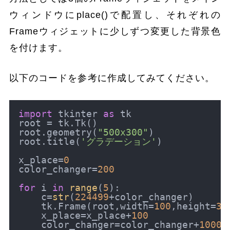
ウィンドウにplace()で配置し、それぞれの
Frameウィジェットに少しずつ変更した背景色
を付けます。
以下のコードを参考に作成してみてください。
import
 tkinter 
as
 tk

root = tk.Tk()

root.geometry(
"500x300"
)

root.title(
'グラデーション'
)

x_place=
0
color_changer=
200
for
 i 
in
range
(
5
):

    c=
str
(
224499
+color_changer)

    tk.Frame(root,width=
100
,height=
30
    x_place=x_place+
100
    color_changer=color_changer+
1000