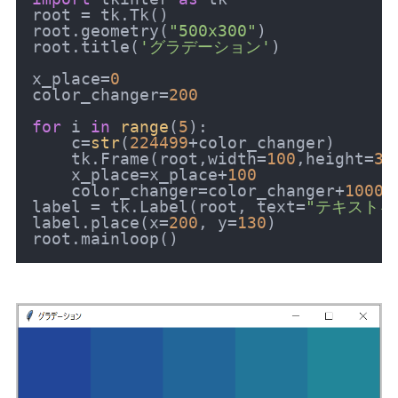
root = tk.Tk()

root.geometry(
"500x300"
)

root.title(
'グラデーション'
)

x_place=
0
color_changer=
200
for
 i 
in
range
(
5
):

    c=
str
(
224499
+color_changer)

    tk.Frame(root,width=
100
,height=
30
    x_place=x_place+
100
    color_changer=color_changer+
1000
label = tk.Label(root, text=
"テキストを
label.place(x=
200
, y=
130
)
