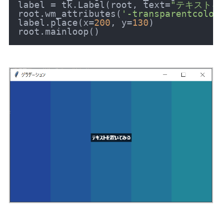
label = tk.Label(root, text=
"テキストを
root.wm_attributes(
'-transparentcolor
label.place(x=
200
, y=
130
)
