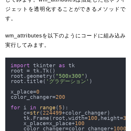
ジェットを透明化することができるメソッドで
す。
wm_attributesを以下のようにコードに組み込み
実行してみます。
import
 tkinter 
as
 tk

root = tk.Tk()

root.geometry(
"500x300"
)

root.title(
'グラデーション'
)

x_place=
0
color_changer=
200
for
 i 
in
range
(
5
):

    c=
str
(
224499
+color_changer)

    tk.Frame(root,width=
100
,height=
30
    x_place=x_place+
100
    color_changer=color_changer+
1000