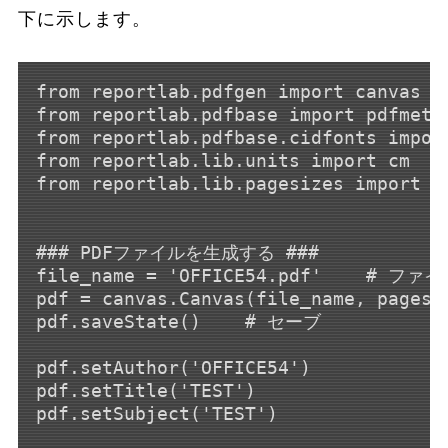
下に示します。
from reportlab.pdfgen import canvas

from reportlab.pdfbase import pdfmetri
from reportlab.pdfbase.cidfonts import
from reportlab.lib.units import cm

from reportlab.lib.pagesizes import A4
### PDFファイルを生成する ###

file_name = 'OFFICE54.pdf'    # ファ
pdf = canvas.Canvas(file_name, page
pdf.saveState()    # セーブ

pdf.setAuthor('OFFICE54')

pdf.setTitle('TEST')

pdf.setSubject('TEST')
