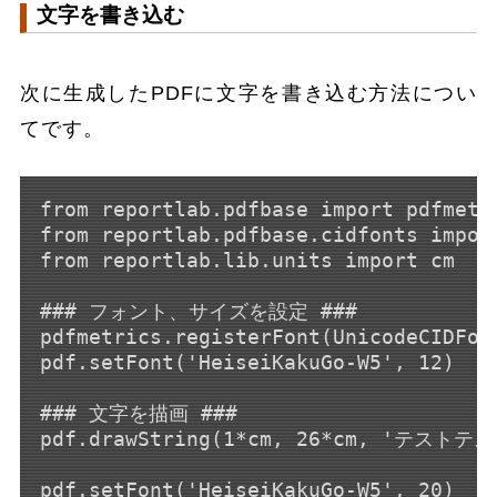
文字を書き込む
次に生成したPDFに文字を書き込む方法につい
てです。
from reportlab.pdfbase import pdfmetri
from reportlab.pdfbase.cidfonts import
from reportlab.lib.units import cm

### フォント、サイズを設定 ###

pdfmetrics.registerFont(UnicodeCIDFont
pdf.setFont('HeiseiKakuGo-W5', 12)

### 文字を描画 ###

pdf.drawString(1*cm, 26*cm, 'テストテス
pdf.setFont('HeiseiKakuGo-W5', 20