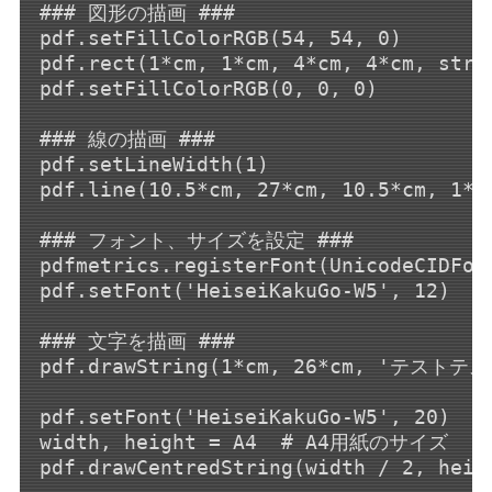
### 図形の描画 ###

pdf.setFillColorRGB(54, 54, 0)

pdf.rect(1*cm, 1*cm, 4*cm, 4*cm, strok
pdf.setFillColorRGB(0, 0, 0)

### 線の描画 ###

pdf.setLineWidth(1)

pdf.line(10.5*cm, 27*cm, 10.5*cm, 1*cm
### フォント、サイズを設定 ###

pdfmetrics.registerFont(UnicodeCIDFont
pdf.setFont('HeiseiKakuGo-W5', 12)

### 文字を描画 ###

pdf.drawString(1*cm, 26*cm, 'テストテス
pdf.setFont('HeiseiKakuGo-W5', 20
width, height = A4  # A4用紙のサイズ

pdf.drawCentredString(width / 2, hei