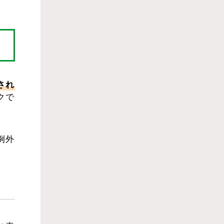
され
クで
例外