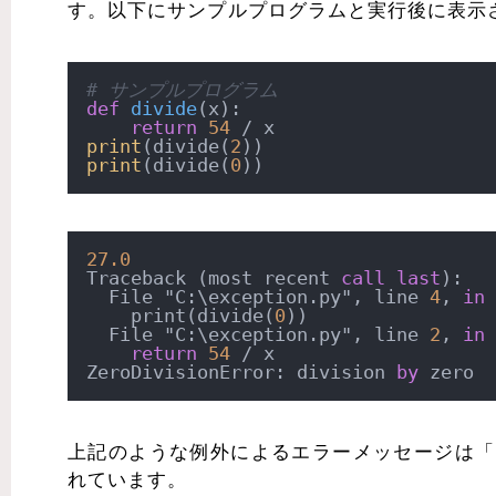
す。以下にサンプルプログラムと実行後に表示
# サンプルプログラム
def
divide
(
x
):

return
54
print
(divide(
2
print
(divide(
0
27.0
Traceback (most recent 
call
last
):

  File "C:\exception.py", line 
4
, 
in
    print(divide(
0
))

  File "C:\exception.py", line 
2
, 
in
 
return
54
/
 x

ZeroDivisionError: division 
by
上記のような例外によるエラーメッセージは「
れています。