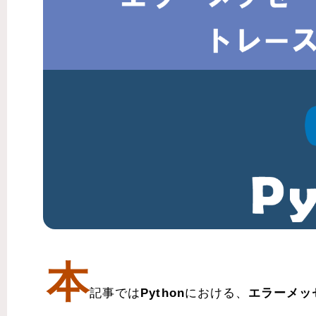
本
記事では
Python
における、
エラーメッ