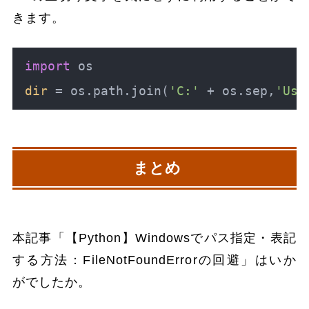
きます。
import
 os

dir
 = os.path.join(
'C:'
 + os.sep,
'Use
まとめ
本記事「【Python】Windowsでパス指定・表記
する方法：FileNotFoundErrorの回避」はいか
がでしたか。