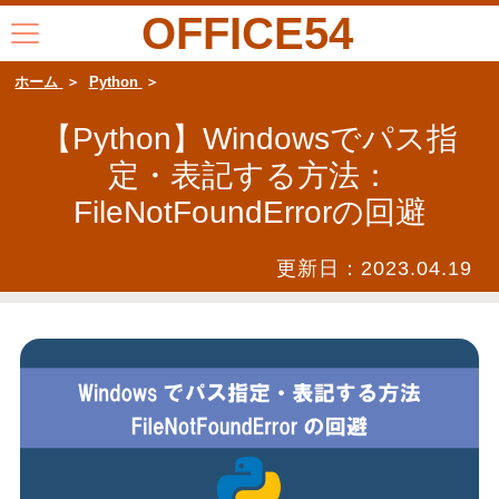
OFFICE54
ホーム
Python
【Python】Windowsでパス指
定・表記する方法：
FileNotFoundErrorの回避
更新日：
2023.04.19