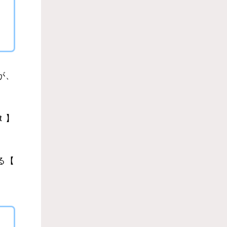
が、
t 】
。
る【