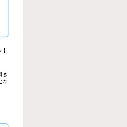
s
】
引き
とな