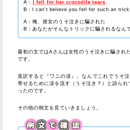
A：
I fell for her crocodile tears
.
B：I can’t believe you fell for such an trick
A：俺、彼女のうそ泣きに騙された
B：あなたがそんなトリックに騙されるなん
最初の文ではAさんは女性のうそ泣きに騙され
です。
直訳すると『ワニの涙』。なんでこれでうそ泣
寄せるために涙を流す（うそ泣き？）と語られています
ったのです。
その他の例文を見ていきましょう。