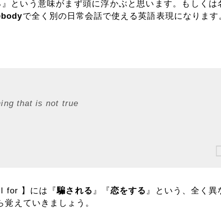
れる』という意味がまず頭に浮かぶと思います。もしくは
ebody
で全く別の日常会話で使える英語表現になります
ng that is not true
for 】には『
騙される
』『
恋をする
』という、全く異
ら覚えていきましょう。