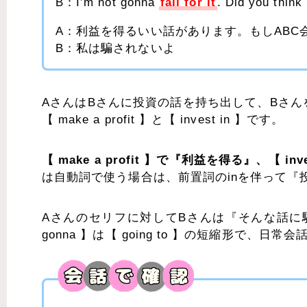
B：I’m not gonna
fall for it
. Did you think
A：利益を得るいい話があります。もしAB
B：私は騙されないよ
AさんはBさんに投資の話を持ち出して、Bさ
【 make a profit 】と【 invest in 】です。
【 make a profit 】で『利益を得る』、【 in
は自動詞で使う場合は、前置詞のinを伴って
Aさんのセリフに対してBさんは『そんな話に
gonna 】は【 going to 】の短縮形で、日