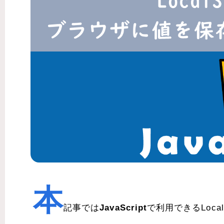
本
記事では
JavaScript
で利用できるLoca