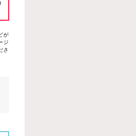
き
などが
ページ
ださ