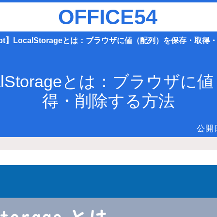
OFFICE54
cript】LocalStorageとは：ブラウザに値（配列）を保存・取
LocalStorageとは：ブラ
得・削除する方法
公開