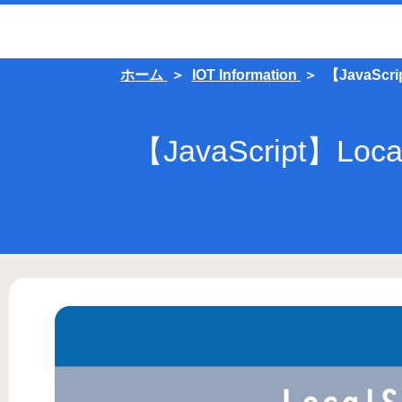
ホーム
IOT Information
【JavaS
【JavaScript】