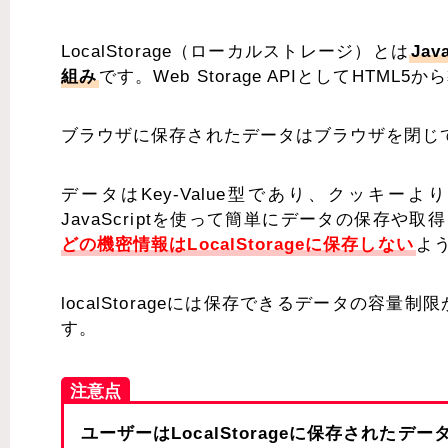
LocalStorage（ローカルストレージ）とは
Ja
組み
です。Web Storage APIとしてHTML
ブラウザに保存されたデータはブラウザを閉じ
データはKey-Value型であり、クッキ
JavaScriptを使って簡単にデータの保存
どの機密情報はLocalStorageに保存しない
よ
localStorageには保存できるデータの容
す。
注意点
ユーザーはLocalStorageに保存され