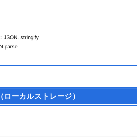
N. stringify
arse
rage（ローカルストレージ）