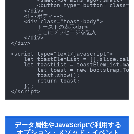
        <button type="button" class="
    </div>

    <!--ボディ-->

    <div class="toast-body">

        トーストの表示<br>

        ここにメッセージを記入

    </div>

</div>

<script type="text/javascript">

    let toastElemList = [].slice.call
    let toastList = toastElemList.map(
        let toast = new bootstrap.Toa
        toast.show();

        return toast;

    });

データ属性やJavaScriptで利用する
オプション・メソッド・イベント