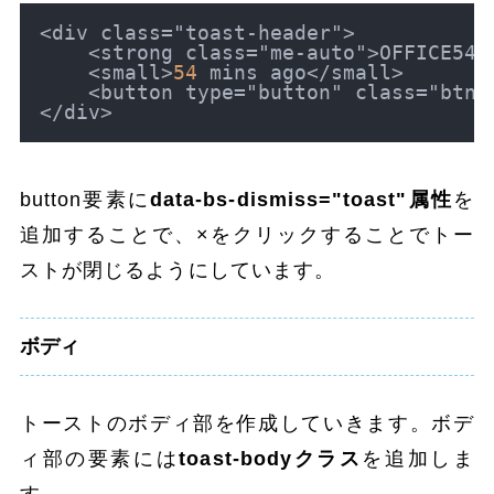
<
div class
=
"toast-header"
>
<
strong class
=
"me-auto"
>
OFFICE54
<
<
small
>
54
 mins ago
<
/
small
>
<
button type
=
"button" class
=
"btn-
<
/
div
>
button要素に
data-bs-dismiss="toast"属性
を
追加することで、×をクリックすることでトー
ストが閉じるようにしています。
ボディ
トーストのボディ部を作成していきます。ボデ
ィ部の要素には
toast-bodyクラス
を追加しま