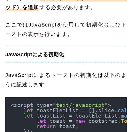
ッド）を追加
する必要があります。
ここではJavaScriptを使用して初期化およびト
ーストの表示を行います。
JavaScriptによる初期化
JavaScriptによるトーストの初期化は以下のよ
うに記述します。
<script type=
"text/javascript"
>

let
 toastElemList = [].
slice
.
call
let
 toastList = toastElemList.
map
let
 toast = 
new
 bootstrap.
Toa
return
 toast;

    });
