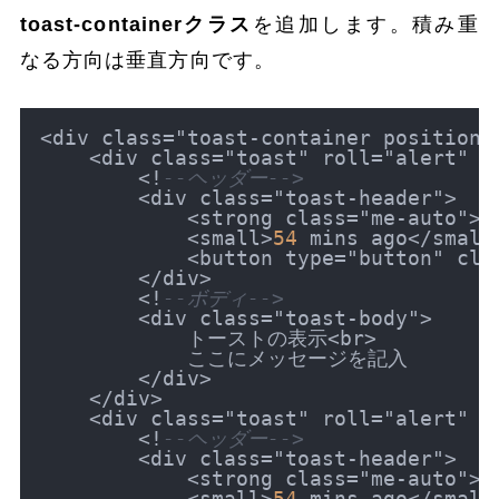
toast-containerクラス
を追加します。積み重
なる方向は垂直方向です。
<
div class
=
"toast-container position-
<
div class
=
"toast" roll
=
"alert" a
<
!
--ヘッダー-->
<
div class
=
"toast-header"
>
<
strong class
=
"me-auto"
>
O
<
small
>
54
 mins ago
<
/
small
<
button type
=
"button" cla
<
/
div
>
<
!
--ボディ-->
<
div class
=
"toast-body"
>
            トーストの表示
<
br
>
            ここにメッセージを記入

<
/
div
>
<
/
div
>
<
div class
=
"toast" roll
=
"alert" a
<
!
--ヘッダー-->
<
div class
=
"toast-header"
>
<
strong class
=
"me-auto"
>
O
<
small
>
54
 mins ago
<
/
small