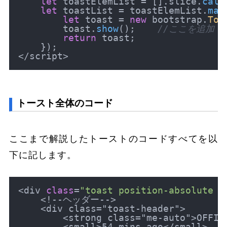
let
 toastElemList = [].
slice
.
call
let
 toastList = toastElemList.
map
let
 toast = 
new
 bootstrap.
Toa
        toast.
show
();    
//ここを追加
return
 toast;

    });

トースト全体のコード
ここまで解説したトーストのコードすべてを以
下に記します。
<div 
class
=
"toast position-absolute b
    <!--ヘッダー-->

    <div class="toast-header">

        <strong class="me-auto">OFFICE
        <small>54 mins ago</small>
