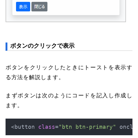
ボタンのクリックで表示
ボタンをクリックしたときにトーストを表示す
る方法を解説します。
まずボタンは次のようにコードを記入し作成し
ます。
<button 
class
=
"btn btn-primary"
 oncli