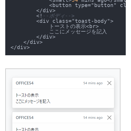
<
button type
=
"button" cla
<
/
div
>
<
!
--ボディ-->
<
div class
=
"toast-body"
>
            トーストの表示
<
br
>
            ここにメッセージを記入

<
/
div
>
<
/
div
>
<
/
div
>