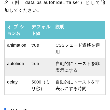
名（例：data-bs-autohide="false"）として追
加してください。
オプシ
デフォル
説明
ョン名
ト値
animation
true
CSSフェード遷移を適
用
autohide
true
自動的にトーストを非
表示にする
delay
5000（ミ
自動的にトーストを非
リ秒）
表示にする時間