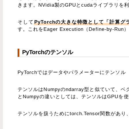
きます。NVidia製のGPUとcudaライブラ
そして
PyTorchの大きな特徴として「計
す。これをEager Execution（Define-by-R
PyTorchのテンソル
PyTorchではデータやパラメーターにテンソル
テンソルはNumpyのndarray型と似てい
とNumpyの違いとしては、テンソルはGPU
テンソルを扱うためにtorch.Tensor関数