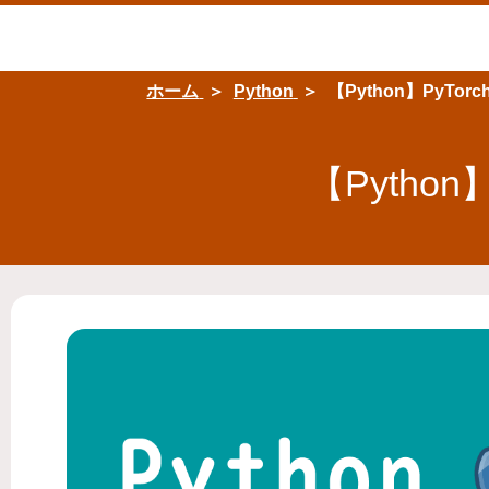
ホーム
Python
【Python】PyT
【Pytho