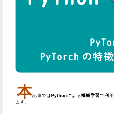
本
記事では
Python
による
機械学習
で利用
ます。