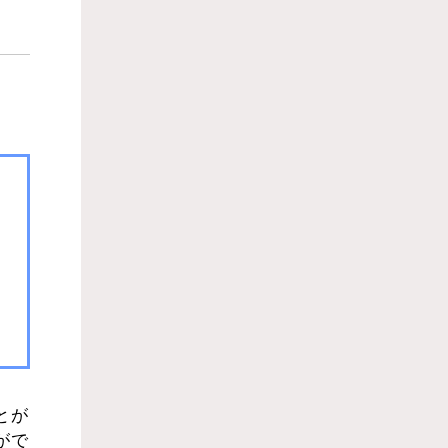
とが
がで