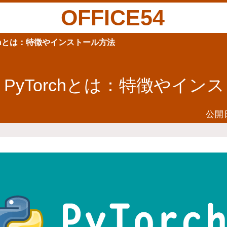
OFFICE54
orchとは：特徴やインストール方法
n】PyTorchとは：特徴やイ
公開