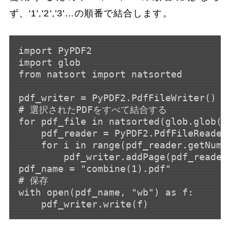
ず、'1','2','3'…の順番で結合します。
import PyPDF2

import glob

from natsort import natsorted

pdf_writer = PyPDF2.PdfFileWriter()

# 選択されたPDFをすべて結合する

for pdf_file in natsorted(glob.glob('*
    pdf_reader = PyPDF2.PdfFileReader(
    for i in range(pdf_reader.getNumPa
        pdf_writer.addPage(pdf_reader.
pdf_name = "combine(1).pdf"

# 保存

with open(pdf_name, "wb") as f:
