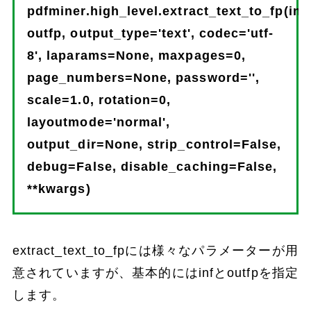
pdfminer.high_level.extract_text_to_fp(inf,
outfp, output_type='text', codec='utf-
8', laparams=None, maxpages=0,
page_numbers=None, password='',
scale=1.0, rotation=0,
layoutmode='normal',
output_dir=None, strip_control=False,
debug=False, disable_caching=False,
**kwargs)
extract_text_to_fpには様々なパラメーターが用
意されていますが、基本的にはinfとoutfpを指定
します。