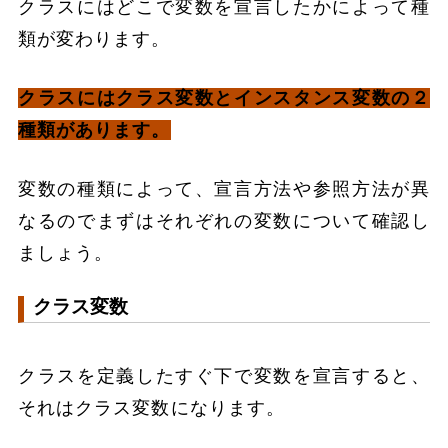
クラスにはどこで変数を宣言したかによって種
類が変わります。
クラスにはクラス変数とインスタンス変数の２
種類があります。
変数の種類によって、宣言方法や参照方法が異
なるのでまずはそれぞれの変数について確認し
ましょう。
クラス変数
クラスを定義したすぐ下で変数を宣言すると、
それはクラス変数になります。