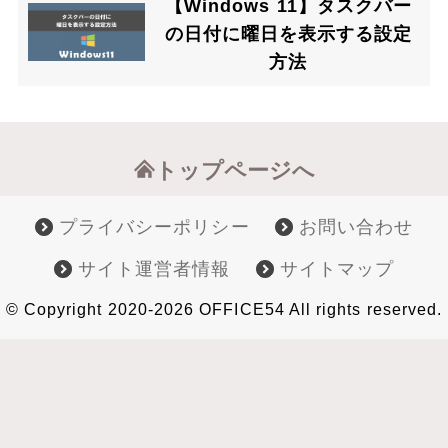
【Windows 11】タスクバー
の日付に曜日を表示する設定
方法
トップページへ
プライバシーポリシー
お問い合わせ
サイト運営者情報
サイトマップ
© Copyright 2020-2026 OFFICE54 All rights reserved.