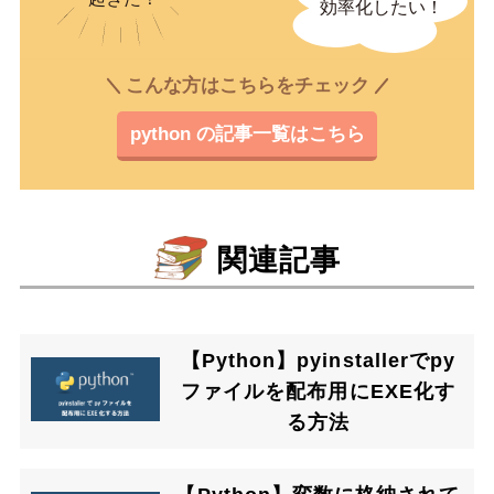
こんな方はこちらをチェック
python の記事一覧はこちら
関連記事
【Python】pyinstallerでpy
ファイルを配布用にEXE化す
る方法