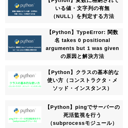
【Python】変数に格納されて
いる値・文字列の有無
（NULL）を判定する方法
【Python】TypeError: 関数
名 takes 0 positional
arguments but 1 was given
の原因と解決方法
【Python】クラスの基本的な
使い方（コンストラクタ・メ
ソッド・インスタンス）
【Python】pingでサーバーの
死活監視を行う
（subprocessモジュール）