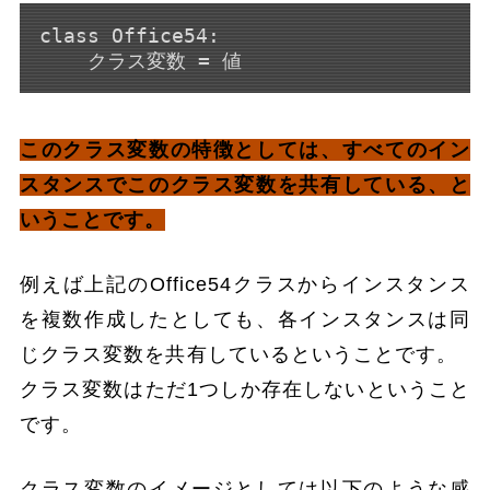
class Office54:

    クラス変数 = 値
このクラス変数の特徴としては、すべてのイン
スタンスでこのクラス変数を共有している、と
いうことです。
例えば上記のOffice54クラスからインスタンス
を複数作成したとしても、各インスタンスは同
じクラス変数を共有しているということです。
クラス変数はただ1つしか存在しないということ
です。
クラス変数のイメージとしては以下のような感