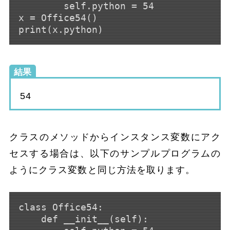
        self.python = 54

x = Office54()

print(x.python)
結果
54
クラスのメソッドからインスタンス変数にアク
セスする場合は、以下のサンプルプログラムの
ようにクラス変数と同じ方法を取ります。
class Office54:

    def __init__(self):
